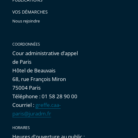
avant
VOS DÉMARCHES
Nous rejoindre
COORDONNÉES
Cour administrative d’appel
de Paris
Hôtel de Beauvais
68, rue François Miron
75004 Paris
Téléphone : 01 58 28 90 00
Courriel :
greffe.caa-
paris@juradm.fr
HORAIRES
Heures d'ouverture au public :