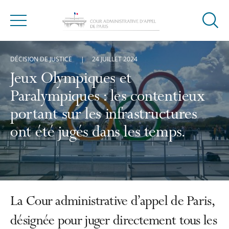
Ouvrir
Menu
la
modal
DÉCISION DE JUSTICE
24 JUILLET 2024
de
reche
Jeux Olympiques et
Paralympiques : les contentieux
portant sur les infrastructures
ont été jugés dans les temps.
La Cour administrative d’appel de Paris,
désignée pour juger directement tous les