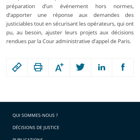
préparation d’un événement hors normes,
d’apporter une réponse aux demandes des
justiciables tout en sécurisant les opérateurs, qui ont
pu, au besoin, ajuster leurs projets aux décisions
rendues par la Cour administrative d’appel de Paris.
Passer
Augmenter
le
ou
réduire
partage
Passer
la
taille
de
le
de
la
l'article
partage
police
pour
de
arriver
QUI SOMMES-NOUS ?
l'article
après
pour
DÉCISIONS DE JUSTICE
arriver
PUBLICATIONS