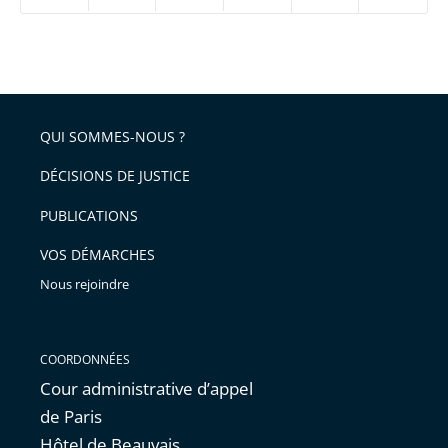
ou
réduire
partage
Passer
la
taille
de
le
de
la
l'article
partage
police
pour
de
arriver
QUI SOMMES-NOUS ?
l'article
après
pour
DÉCISIONS DE JUSTICE
arriver
PUBLICATIONS
avant
VOS DÉMARCHES
Nous rejoindre
COORDONNÉES
Cour administrative d’appel
de Paris
Hôtel de Beauvais