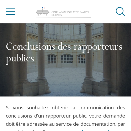
Ouvrir
Menu
la
modal
de
reche
Conclusions des rapporteurs
publics
Si vous souhaitez obtenir la communication des
conclusions d’un rapporteur public, votre demande
doit être adressée au service de documentation, par