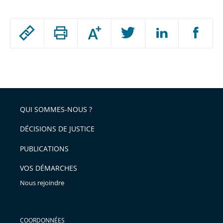
Passer
Augmenter
le
ou
réduire
partage
Passer
la
taille
de
le
de
la
l'article
partage
police
pour
de
arriver
QUI SOMMES-NOUS ?
l'article
après
pour
DÉCISIONS DE JUSTICE
arriver
PUBLICATIONS
avant
VOS DÉMARCHES
Nous rejoindre
COORDONNÉES