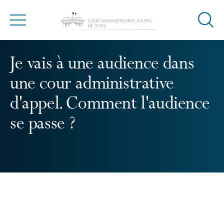
Ouvrir
Menu
la
modal
de
Je vais à une audience dans
reche
une cour administrative
d'appel. Comment l'audience
se passe ?