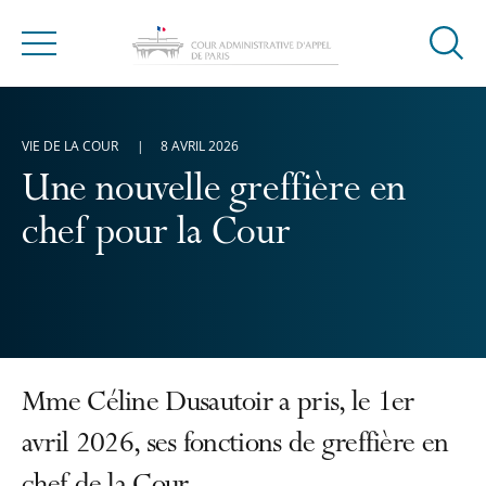
Ouvrir
Menu
la
modal
de
VIE DE LA COUR
8 AVRIL 2026
reche
Une nouvelle greffière en
chef pour la Cour
Mme Céline Dusautoir a pris, le 1er
avril 2026, ses fonctions de greffière en