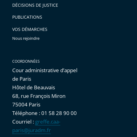
après
pour
DÉCISIONS DE JUSTICE
arriver
PUBLICATIONS
avant
VOS DÉMARCHES
Nous rejoindre
COORDONNÉES
Cour administrative d’appel
de Paris
Hôtel de Beauvais
68, rue François Miron
75004 Paris
Téléphone : 01 58 28 90 00
Courriel :
greffe.caa-
paris@juradm.fr