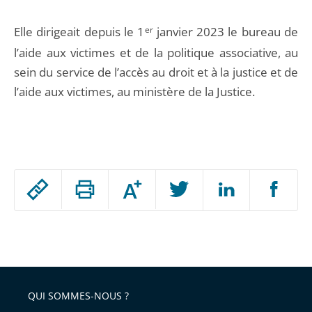
Elle dirigeait depuis le 1
er
janvier 2023 le bureau de
l’aide aux victimes et de la politique associative, au
sein du service de l’accès au droit et à la justice et de
l’aide aux victimes, au ministère de la Justice.
Passer
Augmenter
le
ou
réduire
partage
Passer
la
taille
de
le
de
la
l'article
partage
police
pour
de
arriver
QUI SOMMES-NOUS ?
l'article