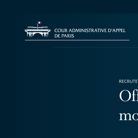
RECRUT
Of
mo