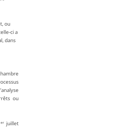
t, ou
elle-ci a
l, dans
 chambre
rocessus
d’analyse
rrêts ou
1
er
juillet