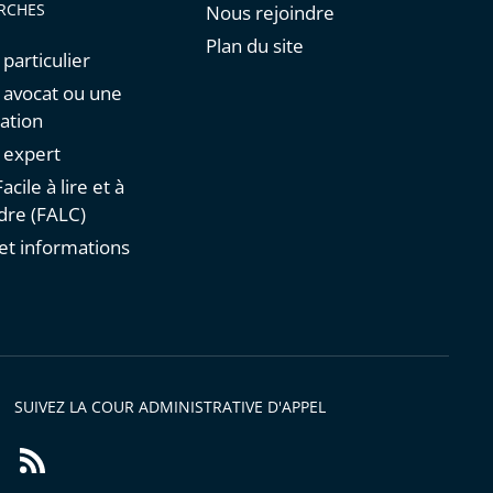
RCHES
Nous rejoindre
Plan du site
 particulier
n avocat ou une
ation
n expert
acile à lire et à
re (FALC)
et informations
s
SUIVEZ LA COUR ADMINISTRATIVE D'APPEL
Flux
RSS