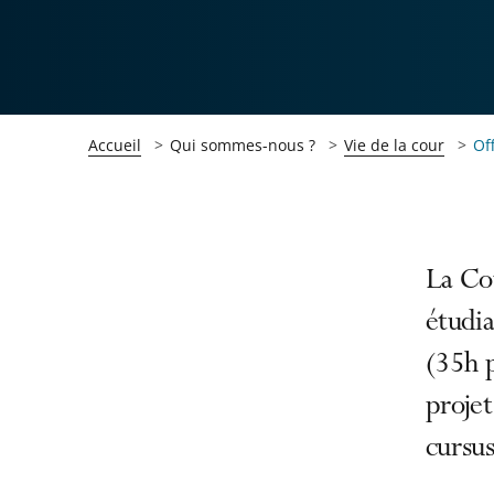
Accueil
Qui sommes-nous ?
Vie de la cour
Of
Passer
Passer
La Cou
la
la
étudia
navigation
navigation
(35h p
de
de
l'article
l'article
projet
pour
pour
cursus
arriver
arriver
après
avant