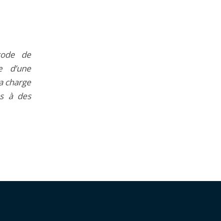
code de
ie d’une
sa charge
ès à des