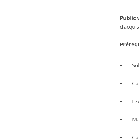
Public 
d’acquis
Prérequ
So
Ca
Ex
Ma
Ca