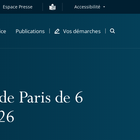
Espace Presse
Accessibilité
ice
Publications
Vos démarches
Ouvrir
la
modale
de
recherche
de Paris de 6
26