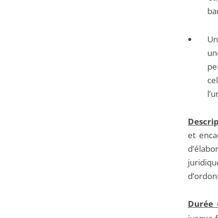
ba
Un
un
pe
ce
l’
Descri
et enca
d’élabor
juridiq
d’ordon
Durée 