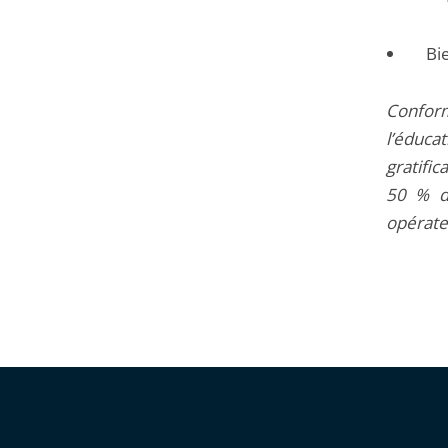
Bi
Confor
l’éduca
gratific
50 % d
opérate