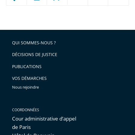
ou
réduire
partage
Passer
la
taille
de
le
de
la
l'article
partage
police
pour
de
arriver
QUI SOMMES-NOUS ?
l'article
après
pour
DÉCISIONS DE JUSTICE
arriver
PUBLICATIONS
avant
VOS DÉMARCHES
Nous rejoindre
COORDONNÉES
Cour administrative d’appel
de Paris