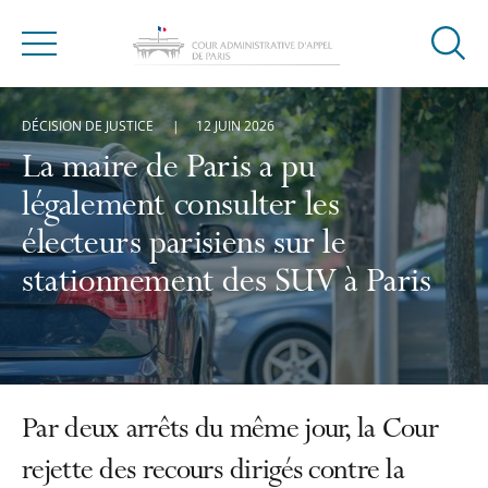
Ouvrir
Menu
la
modal
DÉCISION DE JUSTICE
12 JUIN 2026
de
reche
La maire de Paris a pu
légalement consulter les
électeurs parisiens sur le
stationnement des SUV à Paris
Par deux arrêts du même jour, la Cour
rejette des recours dirigés contre la