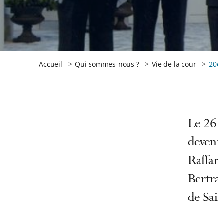
Accueil
Qui sommes-nous ?
Vie de la cour
20e
Passer
Passer
Le 26 
la
la
deveni
navigation
navigation
Raffa
de
de
l'article
l'article
Bertr
pour
pour
de Sai
arriver
arriver
après
avant