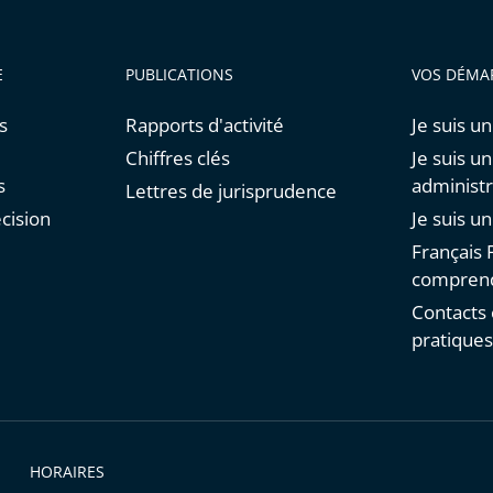
E
PUBLICATIONS
VOS DÉMA
s
Rapports d'activité
Je suis un
Chiffres clés
Je suis u
s
administr
Lettres de jurisprudence
cision
Je suis u
Français F
comprend
Contacts 
pratique
HORAIRES