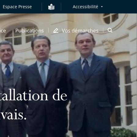
Espace Presse
Accessibilité
ice
Publications
Vos démarches
Ouvrir
la
modale
de
recherche
tallation de
vais.