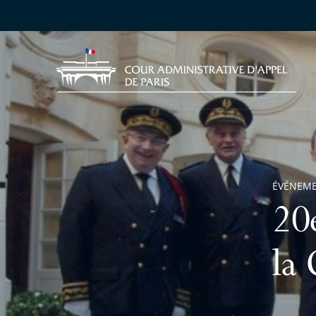
ÉVÉNEM
20e
la 