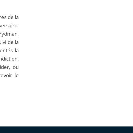
de
l'article
res de la
pour
ersaire.
arriver
Frydman,
avant
ivi de la
entés la
idiction.
ider, ou
evoir le