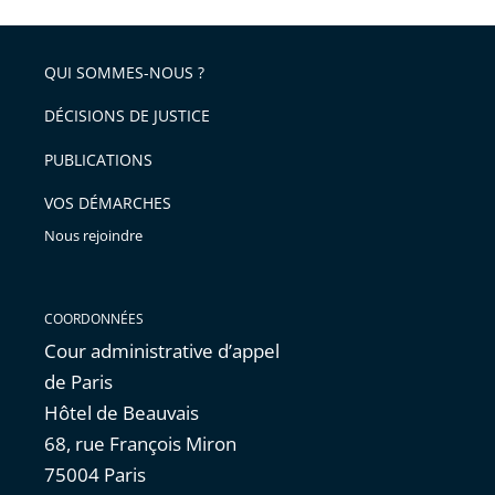
l'article
partage
police
pour
de
arriver
QUI SOMMES-NOUS ?
l'article
après
pour
DÉCISIONS DE JUSTICE
arriver
PUBLICATIONS
avant
VOS DÉMARCHES
Nous rejoindre
COORDONNÉES
Cour administrative d’appel
de Paris
Hôtel de Beauvais
68, rue François Miron
75004 Paris