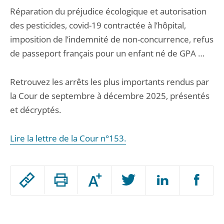
Réparation du préjudice écologique et autorisation
des pesticides, covid-19 contractée à l’hôpital,
imposition de l’indemnité de non-concurrence, refus
de passeport français pour un enfant né de GPA …
Retrouvez les arrêts les plus importants rendus par
la Cour de septembre à décembre 2025, présentés
et décryptés.
Lire la lettre de la Cour n°153.
Passer
Augmenter
le
ou
réduire
partage
Passer
la
taille
de
le
de
la