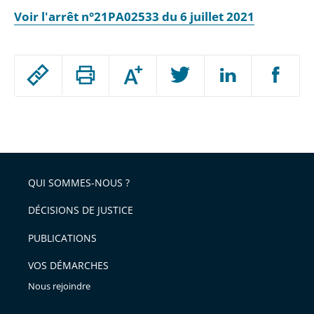
Voir l'arrêt n°21PA02533 du 6 juillet 2021
Passer
Augmenter
le
ou
réduire
partage
Passer
la
taille
de
le
de
la
l'article
partage
police
pour
de
arriver
QUI SOMMES-NOUS ?
l'article
après
pour
DÉCISIONS DE JUSTICE
arriver
PUBLICATIONS
avant
VOS DÉMARCHES
Nous rejoindre