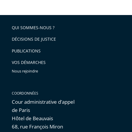
de
le
de
la
l'article
partage
police
pour
de
arriver
QUI SOMMES-NOUS ?
l'article
après
pour
DÉCISIONS DE JUSTICE
arriver
PUBLICATIONS
avant
VOS DÉMARCHES
Nous rejoindre
COORDONNÉES
Cour administrative d’appel
de Paris
Hôtel de Beauvais
68, rue François Miron