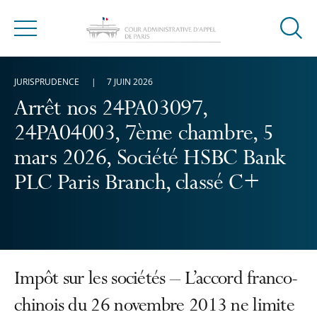
Ouvrir
Menu
la
modal
JURISPRUDENCE
7 JUIN 2026
de
reche
Arrêt nos 24PA03097,
24PA04003, 7ème chambre, 5
mars 2026, Société HSBC Bank
PLC Paris Branch, classé C+
Impôt sur les sociétés – L’accord franco-
chinois du 26 novembre 2013 ne limite