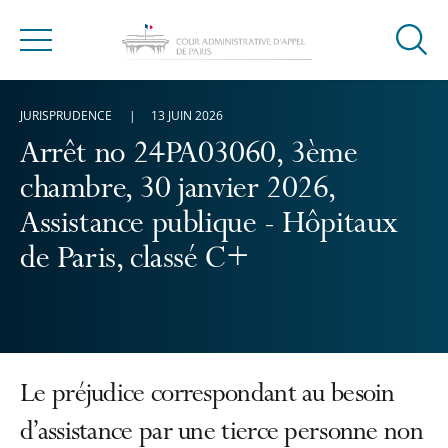
Ouvrir
Menu
la
modal
JURISPRUDENCE
13 JUIN 2026
de
reche
Arrêt no 24PA03060, 3ème
chambre, 30 janvier 2026,
Assistance publique - Hôpitaux
de Paris, classé C+
Le préjudice correspondant au besoin
d’assistance par une tierce personne non