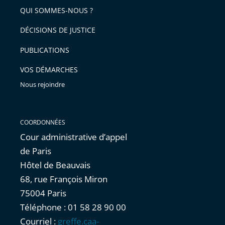
arriver
QUI SOMMES-NOUS ?
l'article
après
pour
DÉCISIONS DE JUSTICE
arriver
PUBLICATIONS
avant
VOS DÉMARCHES
Nous rejoindre
COORDONNÉES
Cour administrative d’appel
de Paris
Hôtel de Beauvais
68, rue François Miron
75004 Paris
Téléphone : 01 58 28 90 00
Courriel :
greffe.caa-