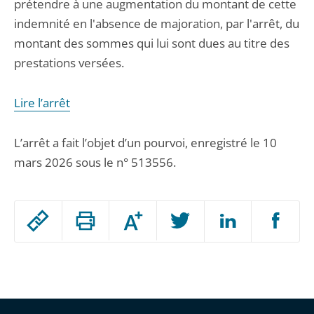
prétendre à une augmentation du montant de cette
indemnité en l'absence de majoration, par l'arrêt, du
montant des sommes qui lui sont dues au titre des
prestations versées.
Lire l’arrêt
L’arrêt a fait l’objet d’un pourvoi, enregistré le 10
mars 2026 sous le n° 513556.
Passer
Augmenter
le
ou
réduire
partage
Passer
la
taille
de
le
de
la
l'article
partage
police
pour
de