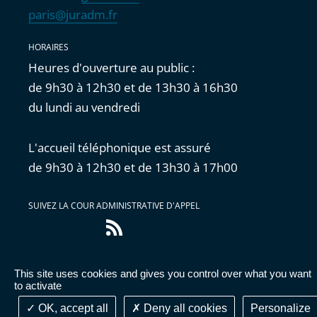
paris@juradm.fr
HORAIRES
Heures d'ouverture au public :
de 9h30 à 12h30 et de 13h30 à 16h30
du lundi au vendredi
L'accueil téléphonique est assuré
de 9h30 à 12h30 et de 13h30 à 17h00
SUIVEZ LA COUR ADMINISTRATIVE D'APPEL
Flux
RSS
This site uses cookies and gives you control over what you want
Accessibilité : partiellement conforme
|
Mentions
to activate
légales
|
Cookies
|
Données personnelles
OK, accept all
Deny all cookies
Personalize