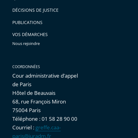
après
pour
DÉCISIONS DE JUSTICE
arriver
PUBLICATIONS
avant
VOS DÉMARCHES
Nous rejoindre
COORDONNÉES
Cour administrative d’appel
de Paris
Hôtel de Beauvais
68, rue François Miron
75004 Paris
Téléphone : 01 58 28 90 00
Courriel :
greffe.caa-
paris@juradm.fr