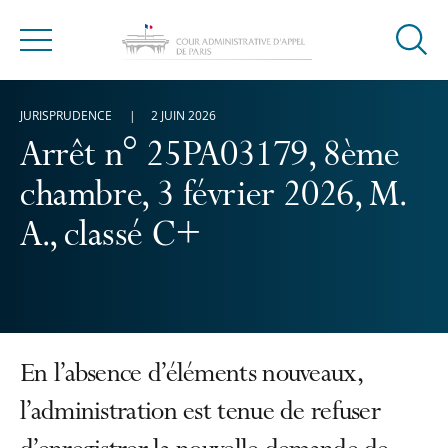
Ouvrir
Menu
la
modal
JURISPRUDENCE
2 JUIN 2026
de
reche
Arrêt n° 25PA03179, 8ème
chambre, 3 février 2026, M.
A., classé C+
En l’absence d’éléments nouveaux,
l’administration est tenue de refuser