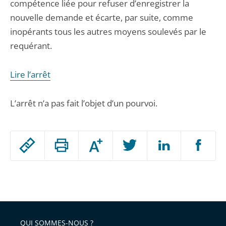
compétence liée pour refuser d’enregistrer la
nouvelle demande et écarte, par suite, comme
inopérants tous les autres moyens soulevés par le
requérant.
Lire l’arrêt
L’arrêt n’a pas fait l’objet d’un pourvoi.
Passer
Augmenter
le
ou
réduire
partage
Passer
la
taille
de
le
de
la
l'article
partage
police
pour
de
arriver
QUI SOMMES-NOUS ?
l'article