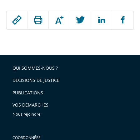
Passer
Augmenter
le
ou
réduire
partage
Passer
la
taille
de
le
de
la
l'article
partage
police
pour
de
arriver
QUI SOMMES-NOUS ?
l'article
après
pour
DÉCISIONS DE JUSTICE
arriver
PUBLICATIONS
avant
VOS DÉMARCHES
Nous rejoindre
COORDONNÉES