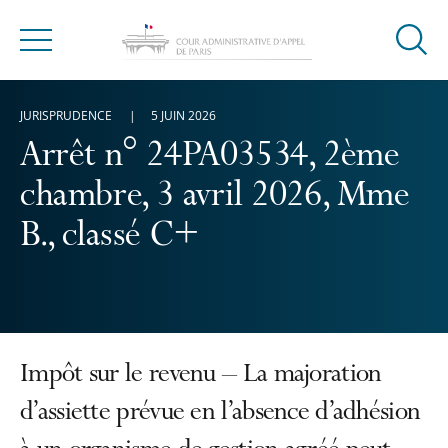
Ouvrir
Menu
la
modal
JURISPRUDENCE
5 JUIN 2026
de
reche
Arrêt n° 24PA03534, 2ème
chambre, 3 avril 2026, Mme
B., classé C+
Impôt sur le revenu – La majoration
d’assiette prévue en l’absence d’adhésion