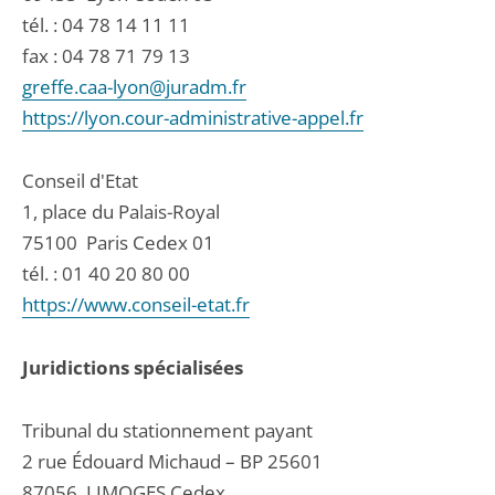
tél. :
04 78 14 11 11
fax : 04 78 71 79 13
greffe.caa-lyon@juradm.fr
https://lyon.cour-administrative-appel.fr
Conseil d'Etat
1, place du Palais-Royal
75100
Paris Cedex 01
tél. :
01 40 20 80 00
https://www.conseil-etat.fr
Juridictions spécialisées
Tribunal du stationnement payant
2 rue Édouard Michaud – BP 25601
87056
LIMOGES Cedex