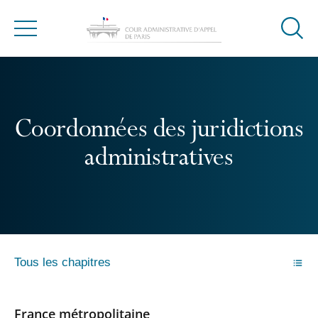
Ouvrir
Menu
la
modal
de
reche
Coordonnées des juridictions
administratives
Tous les chapitres
France métropolitaine