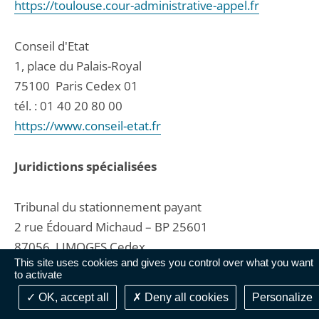
https://toulouse.cour-administrative-appel.fr
Conseil d'Etat
1, place du Palais-Royal
75100
Paris Cedex 01
tél. :
01 40 20 80 00
https://www.conseil-etat.fr
Juridictions spécialisées
Tribunal du stationnement payant
2 rue Édouard Michaud – BP 25601
87056
LIMOGES Cedex
This site uses cookies and gives you control over what you want
tél. :
05 87 19 38 00
to activate
fax : 0544248051
OK, accept all
Deny all cookies
Personalize
contact@ccsp.fr